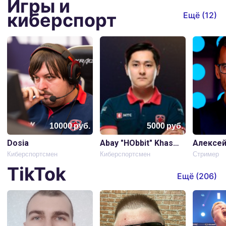
Игры и
киберспорт
Ещё (
12
)
10000
руб.
5000
руб.
Dosia
Abay "HObbit" Khassenov
Алексей
Киберспортсмен
Киберспортсмен
Стример
TikTok
Ещё (
206
)