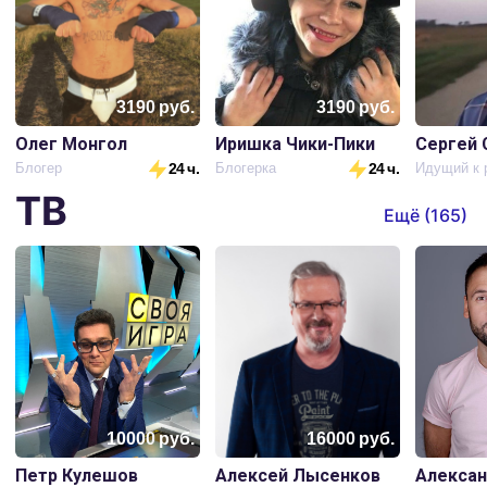
3190
руб.
3190
руб.
Олег Монгол
Иришка Чики-Пики
Блогер
24 ч.
Блогерка
24 ч.
Идущий к 
ТВ
Ещё (
165
)
10000
руб.
16000
руб.
Петр Кулешов
Алексей Лысенков