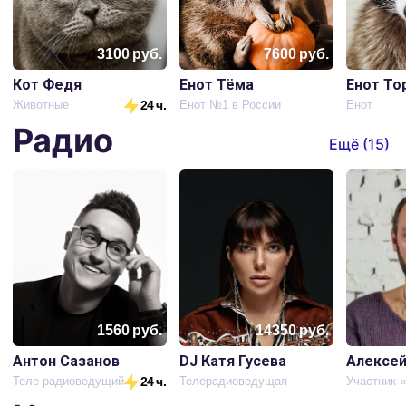
3100
руб.
7600
руб.
Кот Федя
Енот Тёма
Енот То
Животные
24 ч.
Енот №1 в России
Енот
Радио
Ещё (
15
)
1560
руб.
14350
руб.
Антон Сазанов
DJ Катя Гусева
Алексей
Теле-радиоведущий
24 ч.
Телерадиоведущая