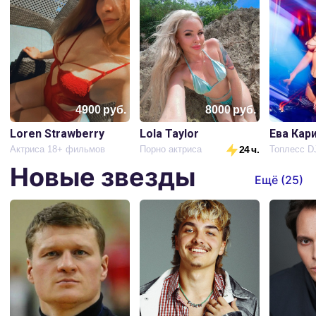
4900
руб.
8000
руб.
Loren Strawberry
Lola Taylor
Ева Кар
Актриса 18+ фильмов
Порно актриса
24 ч.
Новые звезды
Ещё (
25
)