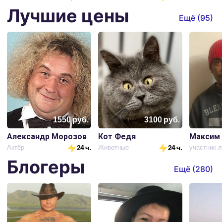
Лучшие цены
Ещё (
95
)
1550
руб.
3100
руб.
Александр Морозов
Кот Федя
Максим
Актёр
24 ч.
Животные
24 ч.
Блогеры
Ещё (
280
)