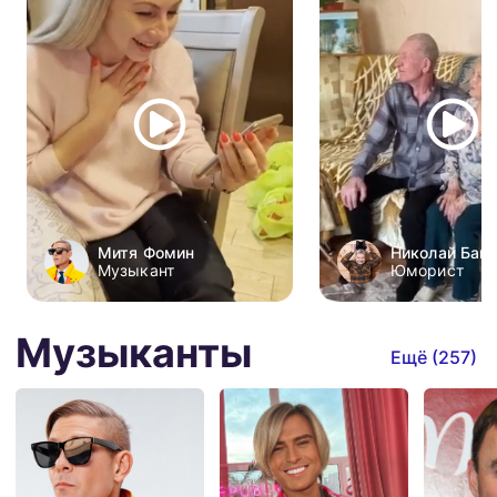
Митя Фомин
Николай Бан
Музыкант
Юморист
Музыканты
Ещё (
257
)