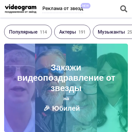
NEW
Реклама от звезд
Популярные
Актеры
Музыканты
114
191
25
🎁
День Рождения
💍
Свадьбу
Закажи
🌷
Годовщину
видеопоздравление от
🥳
Корпоратив
звезды
💼
Рекламу
🎉
Юбилей
на
💐
8 Марта
🎄
Новый Год
💘
День Св. Валентина