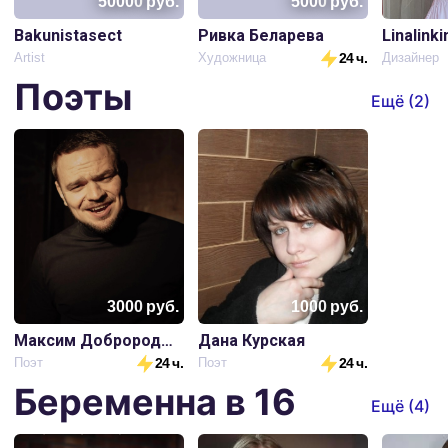
50000
руб.
5000
руб.
Bakunistasect
Ривка Беларева
Linalinki
Artist
Художница
24 ч.
Дизайнер
Поэты
Ещё (
2
)
3000
руб.
1000
руб.
Максим Добророднов
Дана Курская
Поэт
24 ч.
Поэт
24 ч.
Беременна в 16
Ещё (
4
)