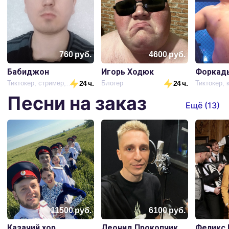
760
руб.
4600
руб.
Бабиджон
Игорь Ходюк
Форкад
Тиктокер, стример, блогер
24 ч.
Блогер
24 ч.
Песни на заказ
Ещё (
13
)
11500
руб.
6100
руб.
Казачий хор
Леонид Прокопчик