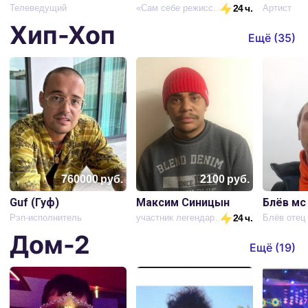
Телеведущий
«Сам себе режиссёр»
24 ч.
Артист
Хип-Хоп
Ещё (
35
)
760000
руб.
2100
руб.
Guf (Гуф)
Максим Синицын
Блёв мс
Рэп-исполнитель
участник легендарной группы kunteynir
24 ч.
Блёв отец
Дом-2
Ещё (
19
)