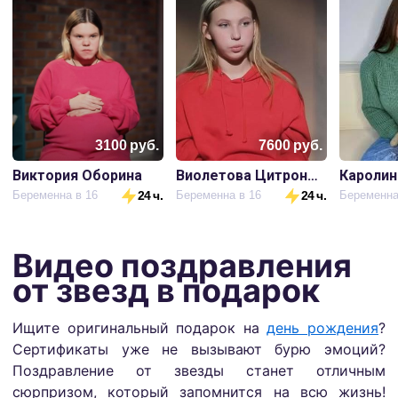
3100
руб.
7600
руб.
Виктория Оборина
Виолетова Цитронова
Каролин
Беременна в 16
24 ч.
Беременна в 16
24 ч.
Беременна
Видео поздравления
от звезд в подарок
Ищите оригинальный подарок на
день рождения
?
Сертификаты уже не вызывают бурю эмоций?
Поздравление от звезды станет отличным
сюрпризом, который запомнится на всю жизнь!