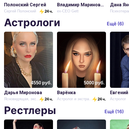
Полонский Сергей
Владимир Маринович
Дана Ян
Сергей Полонский
24 ч.
ex-CEO Gett
Психотера
Астрологи
Ещё (
6
)
4550
руб.
5000
руб.
Дарья Миронова
Варёнка
Евгений
Ясновидящая, экстрасенс
24 ч.
Астролог и экстрасенс
24 ч.
Астролог
Рестлеры
Ещё (
16
)