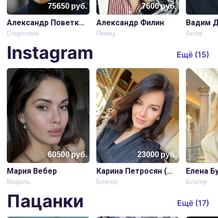
75650
руб.
7600
руб.
Александр Поветкин
Александр Филин
Вадим Д
Спортсмен
Певец
Актер
Instagram
Ещё (
15
)
60500
руб.
23000
руб.
Мария Вебер
Карина Петросян (Матильда)
Елена Б
Модель
Блогер
Блогер
Пацанки
Ещё (
17
)