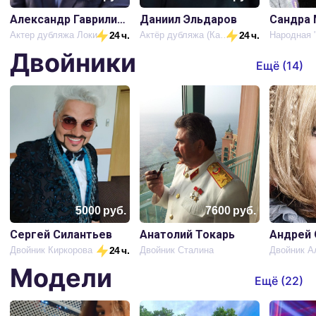
Александр Гаврилин (голос Локи)
Даниил Эльдаров
Сандра 
Актер дубляжа Локи
24 ч.
Актёр дубляжа (Капитан Америка)
24 ч.
Двойники
Ещё (
14
)
5000
руб.
7600
руб.
Сергей Силантьев
Анатолий Токарь
Андрей 
Двойник Киркорова
24 ч.
Двойник Сталина
Модели
Ещё (
22
)