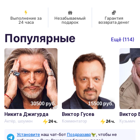
🙌
Любой Праздник!
Выполнение за
Незабываемый
Гарантия
24 часа
подарок
возврата денег
Популярные
Ещё (
114
)
30500
руб.
15500
руб.
Никита Джигурда
Виктор Гусев
Виктор 
Актёр, шоумен
24 ч.
Комментатор
24 ч.
Кузьмич
Установите
наш чат-бот
Поздразавр
🦖, чтобы не