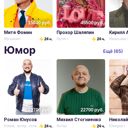
15000
руб.
45500
руб.
Митя Фомин
Прохор Шаляпин
Кирилл 
Музыкант
24 ч.
Артист
24 ч.
Юмор
Ещё (
65
)
22700
руб.
22700
руб.
Роман Юнусов
Михаил Стогниенко
Николай
Комик, актёр, телеведущий
24 ч.
Актёр
24 ч.
Юморист