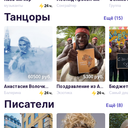
музыканты
24 ч.
Сонграйтер
Группа
Танцоры
Ещё (
15
)
60500
руб.
5300
руб.
Анастасия Волочкова
Поздравление из Африки
Балерина
24 ч.
Экзотика
24 ч.
Писатели
Ещё (
8
)