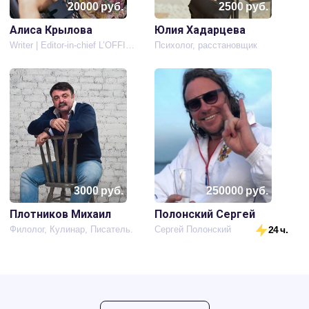
20000
руб.
2500
руб.
Алиса Крылова
Юлия Хадарцева
Writer | Editor-in-chief L’OFFICIEL Russia kids | Mrs.Globe | Mrs.Russia
Психолог, расстановщик
3000
руб.
250000
руб.
Плотников Михаил
Полонский Сергей
Филолог, Кулинар, Писатель.
Сергей Полонский
24 ч.