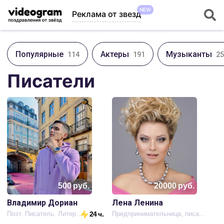
NEW
Реклама от звезд
Популярные
Актеры
Музыканты
114
191
25
Писатели
500
руб.
20000
руб.
Владимир Дориан
Лена Ленина
Поэт. Писатель. Литератор
24 ч.
Предпринимательница, писательница