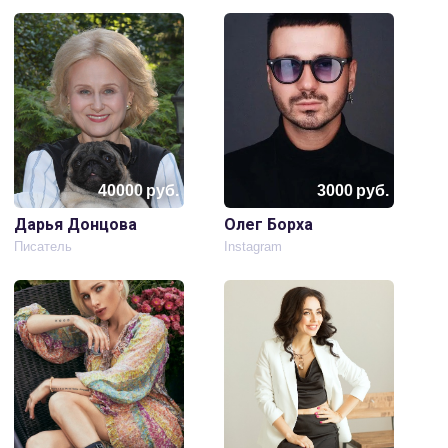
40000
руб.
3000
руб.
Дарья Донцова
Олег Борха
Писатель
Instagram