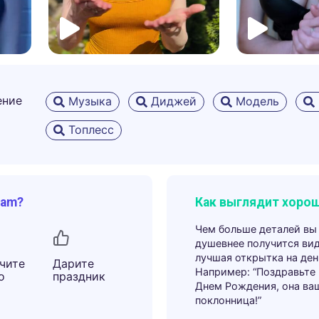
ение
Музыка
Диджей
Модель
Топлесс
ram?
Как выглядит хорош
Чем больше деталей вы
душевнее получится ви
лучшая открытка на ден
чите
Дарите
Например: “Поздравьте
о
праздник
Днем Рождения, она ва
поклонница!”