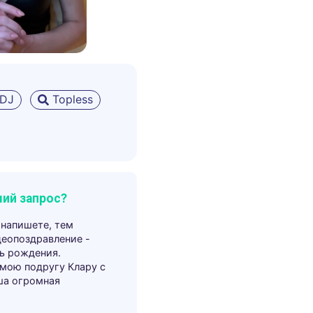
DJ
Topless
ий запрос?
 напишете, тем
деопоздравление -
ь рождения.
 мою подругу Клару с
ша огромная