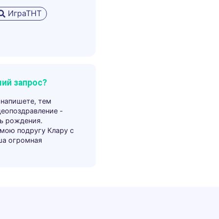
ИграТНТ
ий запрос?
 напишете, тем
деопоздравление -
ь рождения.
 мою подругу Клару с
ша огромная