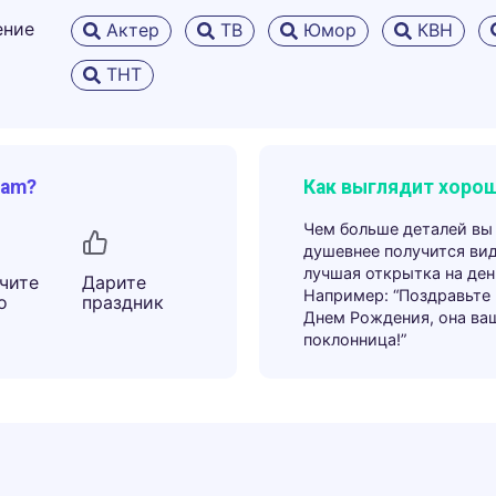
ение
Актер
ТВ
Юмор
КВН
ТНТ
ram?
Как выглядит хорош
Чем больше деталей вы
душевнее получится ви
лучшая открытка на ден
чите
Дарите
Например: “Поздравьте
о
праздник
Днем Рождения, она ва
поклонница!”