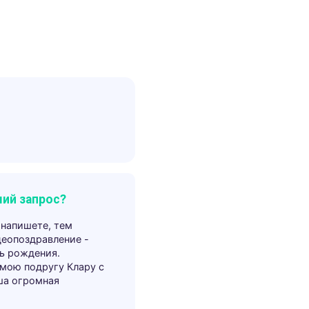
ий запрос?
 напишете, тем
деопоздравление -
ь рождения.
 мою подругу Клару с
ша огромная