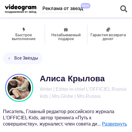
NEW
Реклама от звезд
Быстрое
Незабываемый
Гарантия возврата
выполнение
подарок
денег
Все Звёзды
Алиса Крылова
Writer | Editor-in-chief L’OFFICIEL Russia
kids | Mrs.Globe | Mrs.Russia
Писатель, Главный редактор российского журнала
L'OFFICIEL Kids, автор тренинга «Путь к
совершенству», журналист, член совета ди
...
Развернуть