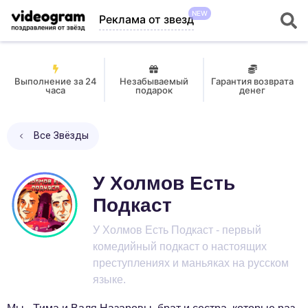
NEW
Реклама от звезд
Выполнение за 24
Незабываемый
Гарантия возврата
часа
подарок
денег
Все Звёзды
У Холмов Есть
Подкаст
У Холмов Есть Подкаст - первый
комедийный подкаст о настоящих
преступлениях и маньяках на русском
языке.