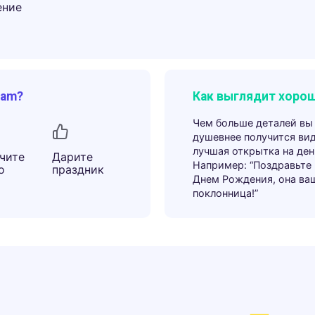
ение
ram?
Как выглядит хорош
Чем больше деталей вы
душевнее получится ви
лучшая открытка на ден
чите
Дарите
Например: “Поздравьте
о
праздник
Днем Рождения, она ва
поклонница!”