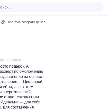
Гарантия возврата денег
ким знаниям
осто подарок. А
 эксперт по омоложению
поздравление на основе
назначения — Цифровой
 её задаче в этом
и энергетический
ие станет сакральным
. Идеально — для себя
я. Для составления