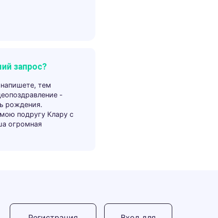
ий запрос?
 напишете, тем
деопоздравление -
ь рождения.
 мою подругу Клару с
ша огромная
Регистрация
Вход для