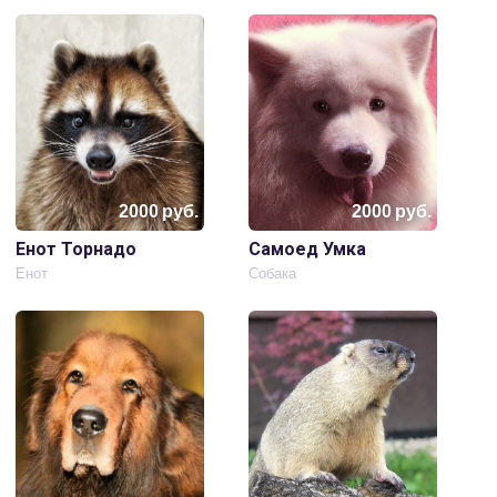
2000
руб.
2000
руб.
Енот Торнадо
Самоед Умка
Енот
Собака