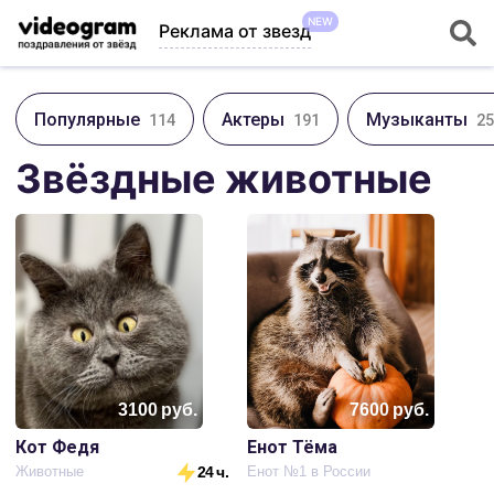
NEW
Реклама от звезд
Популярные
Актеры
Музыканты
114
191
25
Звёздные животные
3100
руб.
7600
руб.
Кот Федя
Енот Тёма
Животные
24 ч.
Енот №1 в России