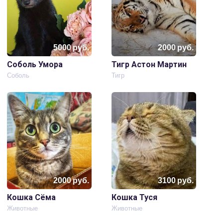
5000
руб.
2000
руб.
Соболь Умора
Тигр Астон Мартин
Соболь
Тигр
2000
руб.
3100
руб.
Кошка Сёма
Кошка Туся
Животные
Животные