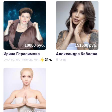
10000
руб.
151500
руб.
Ирина Герасимова
Александра Кабаева
Блогер, мотиватор, ченнелер
24 ч.
блогер