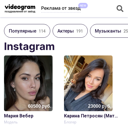
NEW
Реклама от звезд
Популярные
Актеры
Музыканты
114
191
25
Instagram
60500
руб.
23000
руб.
Мария Вебер
Карина Петросян (Матильда)
Модель
Блогер