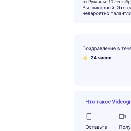
10 сентяб
от
Рузанны
Вы шикарный! Это с
невероятно талантлив
Поздравление в теч
24 часов
Что такое Videog
Оставьте
Полу