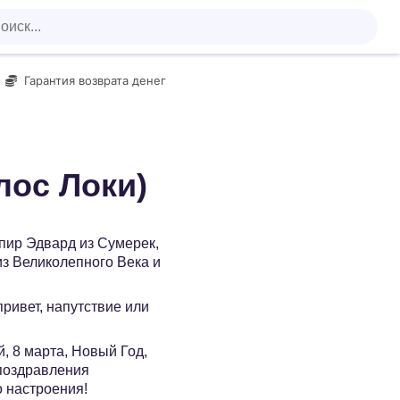
Гарантия возврата денег
лос Локи)
мпир Эдвард из Сумерек,
из Великолепного Века и
 привет, напутствие или
, 8 марта, Новый Год,
 поздравления
о настроения!