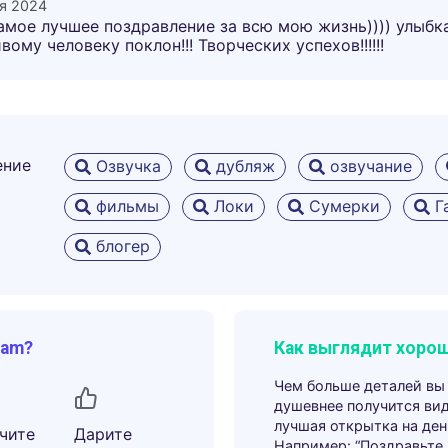
ря 2024
амое лучшее поздравление за всю мою жизнь)))) улыбк
ому человеку поклон!!! Творческих успехов!!!!!!
ение
Озвучка
дубляж
озвучание
фильмы
Локи
Сумерки
Г
блогер
ram?
Как выглядит хорош
Чем больше деталей вы
душевнее получится ви
лучшая открытка на ден
чите
Дарите
Например: “Поздравьте