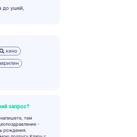
а до ушей,
кино
аврилин
ий запрос?
 напишете, тем
деопоздравление -
ь рождения.
 мою подругу Клару с