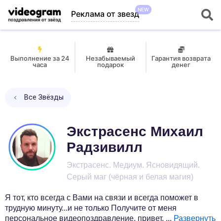
NEW
Реклама от звезд
Выполнение за 24
Незабываемый
Гарантия возврата
часа
подарок
денег
Все Звёзды
Экстрасенс Михаил
Радзивилл
Экстрасенс. Медиум. Ясновидящий.
Серый маг (чёрная и белая магия)
Я тот, кто всегда с Вами на связи и всегда поможет в
трудную минуту...и не только Получите от меня
персональное видеопоздравление, привет,
...
Развернуть