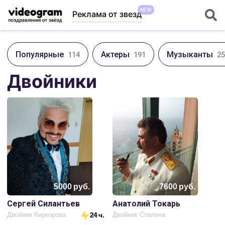
NEW
Реклама от звезд
Популярные
Актеры
Музыканты
114
191
25
Двойники
5000
руб.
7600
руб.
Сергей Силантьев
Анатолий Токарь
Двойник Киркорова
24 ч.
Двойник Сталина