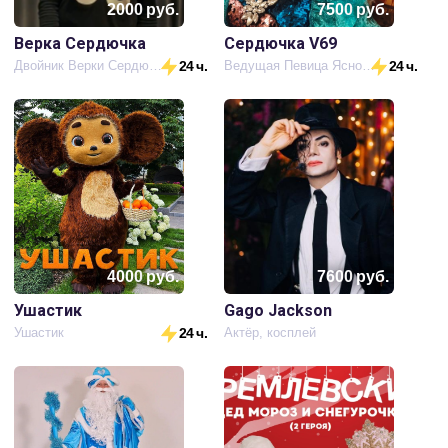
2000
руб.
7500
руб.
Верка Сердючка
Сердючка V69
Двойник Верки Сердючки
24 ч.
Ведущая Певица Ясновидящая Гадалка
24 ч.
4000
руб.
7600
руб.
Ушастик
Gago Jackson
Ушастик
24 ч.
Актёр, косплей