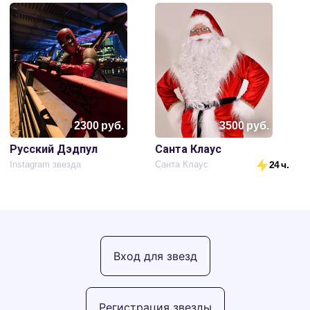
2300
руб.
3500
руб.
Русский Дэдпул
Санта Клаус
Instagram звезда
Санта Клаус
24 ч.
Вход для звезд
Регистрация звезды