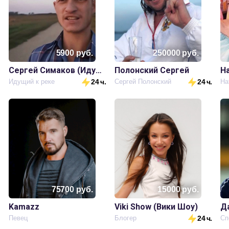
5900
руб.
250000
руб.
Сергей Симаков (Идущий к реке)
Полонский Сергей
Н
.
Идущий к реке
24 ч.
Сергей Полонский
24 ч.
75700
руб.
15000
руб.
Kamazz
Viki Show (Вики Шоу)
Д
.
Певец
Блогер
24 ч.
Сп