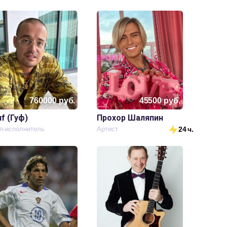
760000
руб.
45500
руб.
f (Гуф)
Прохор Шаляпин
п-исполнитель
Артист
24 ч.