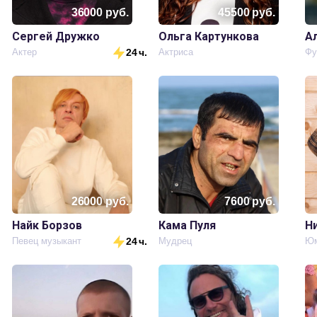
36000
руб.
45500
руб.
Сергей Дружко
Ольга Картункова
А
.
Актер
24 ч.
Актриса
Фу
26000
руб.
7600
руб.
Найк Борзов
Кама Пуля
Н
.
Певец музыкант
24 ч.
Мудрец
Юм