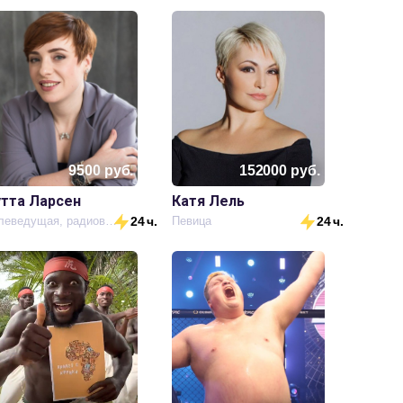
9500
руб.
152000
руб.
утта Ларсен
Катя Лель
Телеведущая, радиоведущая
24 ч.
Певица
24 ч.