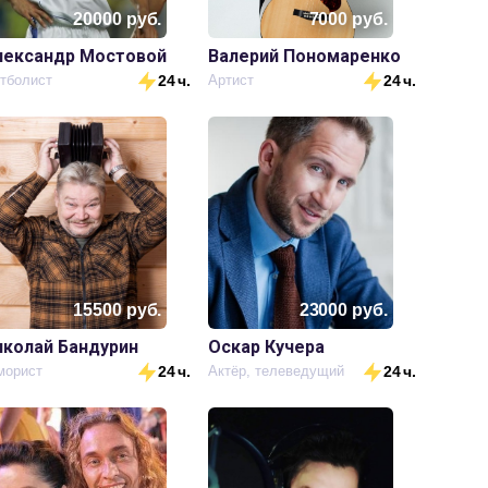
20000
руб.
7000
руб.
лександр Мостовой
Валерий Пономаренко
тболист
24 ч.
Артист
24 ч.
15500
руб.
23000
руб.
иколай Бандурин
Оскар Кучера
орист
24 ч.
Актёр, телеведущий
24 ч.