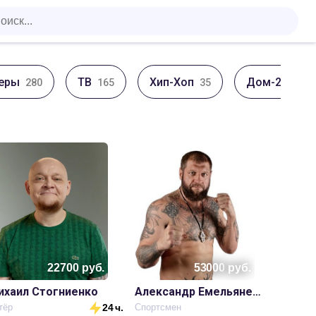
еры
ТВ
Хип-Хоп
Дом-2
280
165
35
19
22700
руб.
53000
руб.
ихаил Стогниенко
Александр Емельяненко
тёр
24 ч.
Спортсмен