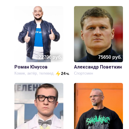
22700
руб.
75650
руб.
Роман Юнусов
Александр Поветкин
Комик, актёр, телеведущий
24 ч.
Спортсмен