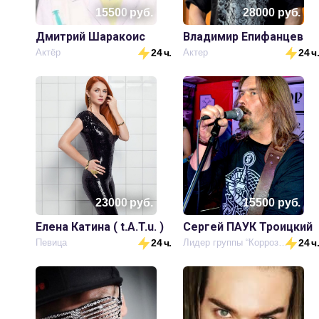
15500
руб.
28000
руб.
Дмитрий Шаракоис
Владимир Епифанцев
Актёр
24 ч.
Актер
24 ч
23000
руб.
15500
руб.
Елена Катина ( t.A.T.u. )
Сергей ПАУК Троицкий
Певица
24 ч.
Лидер группы “Коррозия металла”
24 ч