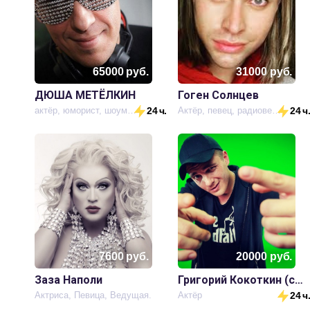
65000
руб.
31000
руб.
ДЮША МЕТЁЛКИН
Гоген Солнцев
актёр, юморист, шоумен, ди-джей
24 ч.
Актёр, певец, радиоведущий, шоумен
24 ч
7600
руб.
20000
руб.
Заза Наполи
Григорий Кокоткин (сериал Универ)
Актриса, Певица, Ведущая.
Актёр
24 ч