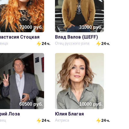
73000
руб.
31000
руб.
настасия Стоцкая
Влад Валов (ШЕFF)
вица
24 ч.
Отец русского рэпа
24 ч.
60500
руб.
10000
руб.
рий Лоза
Юлия Благая
вец
24 ч.
Актриса
24 ч.