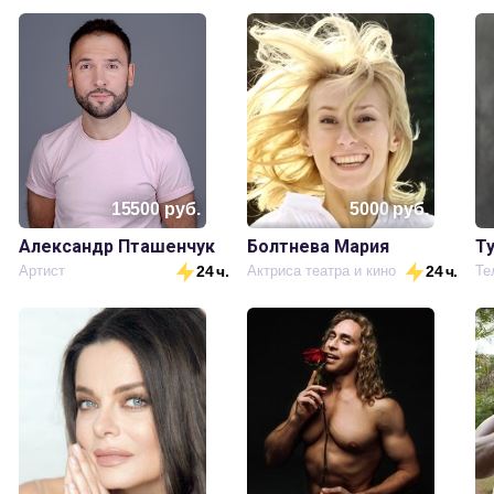
15500
руб.
5000
руб.
Александр Пташенчук
Болтнева Мария
Т
.
Артист
24 ч.
Актриса театра и кино
24 ч.