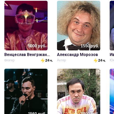
5000
руб.
1550
руб.
Венцеслав Венгржановский
Александр Морозов
И
.
блогер
24 ч.
Актёр
24 ч.
Юм
1560
руб.
3800
руб.