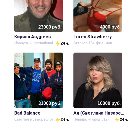
23000
руб.
4900
руб.
Кирилл Андреев
Loren Strawberry
Иванушки International
24 ч.
Актриса 18+ фильмов
31000
руб.
10000
руб.
Bad Balance
Ая (Светлана Назаренко)
Светлая музыка золотистого песка...
24 ч.
Певица, «Город 312».
24 ч