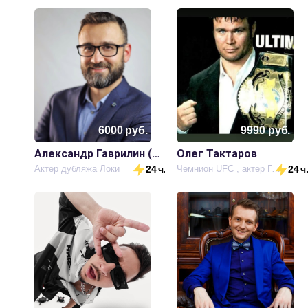
6000
руб.
9990
руб.
Александр Гаврилин (голос Локи)
Олег Тактаров
Актер дубляжа Локи
24 ч.
Чемнион UFC , актер Голливуда и России
24 ч