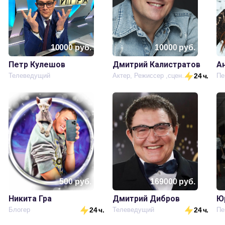
10000
руб.
10000
руб.
Петр Кулешов
Дмитрий Калистратов
А
Телеведущий
Актер, Режиссер ,сценарист.продюсер
24 ч.
Пе
500
руб.
169000
руб.
Никита Гра
Дмитрий Дибров
Ю
.
Блогер
24 ч.
Телеведущий
24 ч.
Пе