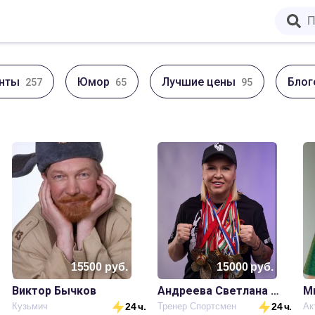
нты
Юмор
Лучшие цены
Блог
257
65
95
15500
руб.
15000
руб.
Виктор Бычков
Андреева Светлана Михайловна
М
.
Кузьмич
24 ч.
Тренер Спортсмен
24 ч.
Ак