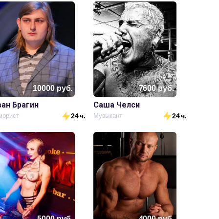
10000
руб.
7600
руб.
ван Брагин
Саша Челси
орист
24 ч.
Музыкант
24 ч.
5000
руб.
4000
руб.