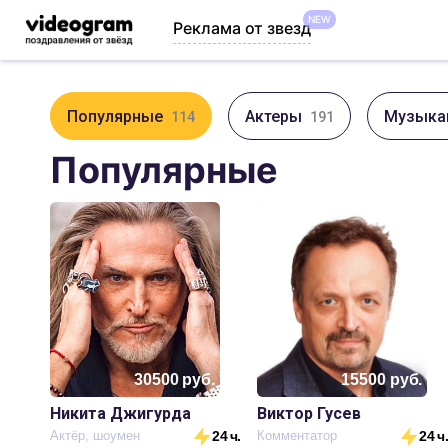
NEW
Реклама от звезд
Популярные
Актеры
Музыка
114
191
Популярные
30500
руб.
15500
руб.
Никита Джигурда
Виктор Гусев
Актёр, шоумен
24 ч.
Комментатор
24 ч