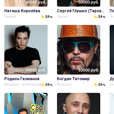
15500
руб.
50000
руб.
Наташа Королёва
Сергей Глушко (Тарзан)
.
Певица
24 ч.
Тарзан
24 ч.
Эк
50000
руб.
53000
руб.
Родион Газманов
Богдан Титомир
Д
.
Музыкант, телеведущий
24 ч.
Музыкант
24 ч.
Ак