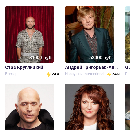
31000
руб.
53000
руб.
Стас Круглицкий
Андрей Григорьев-Апполонов
Gu
Блогер
24 ч.
Иванушки International
24 ч.
Рэ