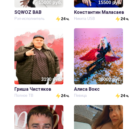
15000
руб.
15500
руб.
SQWOZ BAB
Константин Маласаев
Рэп-исполнитель
24 ч.
Никита USB
24 ч
3190
руб.
30000
руб.
Гриша Чистяков
Алиса Вокс
Полное ТВ
24 ч.
Певица
24 ч