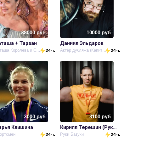
38000
руб.
10000
руб.
аташа + Тарзан
Даниил Эльдаров
Наташа Королёва и Сергей Глушко
24 ч.
Актёр дубляжа (Капитан Америка)
24 ч.
3000
руб.
3100
руб.
арья Клишина
Кирилл Терешин (Руки Базуки)
ортсмен
24 ч.
Руки Базуки
24 ч.