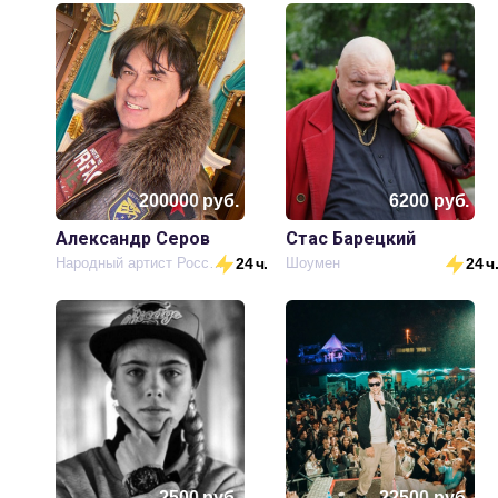
200000
руб.
6200
руб.
Александр Серов
Стас Барецкий
Народный артист России
24 ч.
Шоумен
24 ч
2500
руб.
22500
руб.