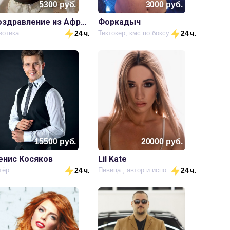
5300
руб.
3000
руб.
Поздравление из Африки
Форкадыч
зотика
24 ч.
Тиктокер, кмс по боксу
24 ч.
15500
руб.
20000
руб.
енис Косяков
Lil Kate
тёр
24 ч.
Певица , автор и исполнитель
24 ч.