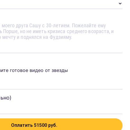
чите готовое видео от звезды
льно)
Оплатить
51500
руб.