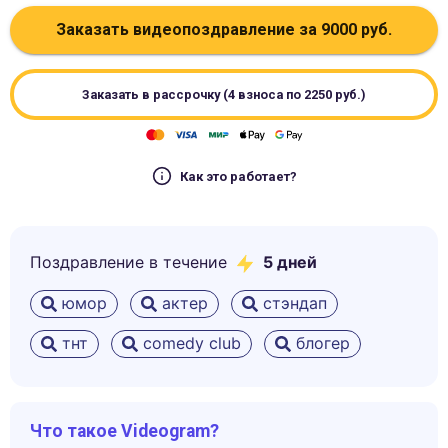
Заказать видеопоздравление за
9000
руб.
Заказать в рассрочку (4 взноса по
2250
руб.)
Как это работает?
Поздравление в течение
5
дней
юмор
актер
стэндап
тнт
comedy club
блогер
Что такое Videogram?