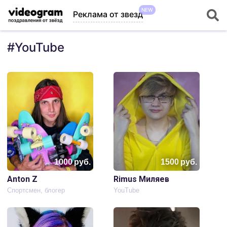
NEW
Реклама от звезд
#
YouTube
1000
руб.
1500
руб.
Anton Z
Rimus Миляев
Спортсмен, блогер
YouTube