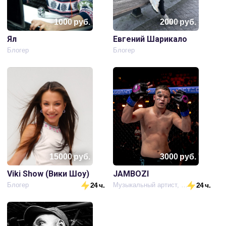
1000
руб.
2000
руб.
Ял
Евгений Шарикало
Блогер
Блогер
15000
руб.
3000
руб.
Viki Show (Вики Шоу)
JAMBOZI
Блогер
24 ч.
Музыкальный артист, боец кулачных боёв,блоггер
24 ч.