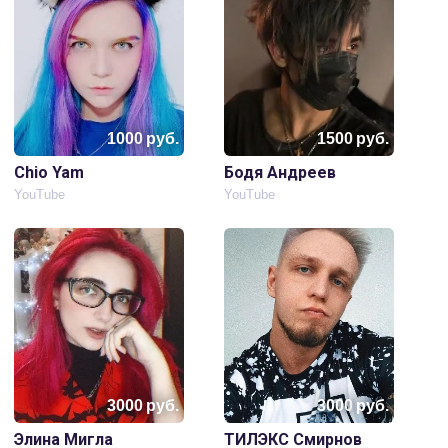
1000
руб.
1500
руб.
Chio Yam
Бодя Андреев
YouTube
YouTube
3000
руб.
3000
руб.
Элина Мигла
ТИЛЭКС Смирнов