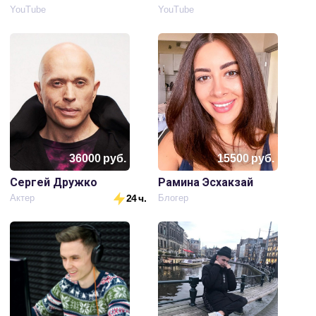
YouTube
YouTube
36000
руб.
15500
руб.
Сергей Дружко
Рамина Эсхакзай
Актер
24 ч.
Блогер