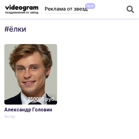
NEW
Реклама от звезд
#
ёлки
250000
руб.
Александр Головин
Актёр