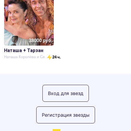
38000
руб.
Наташа + Тарзан
Наташа Королёва и Сергей Глушко
24 ч.
Вход для звезд
Регистрация звезды