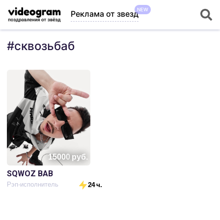
NEW
Реклама от звезд
#
сквозьбаб
15000
руб.
SQWOZ BAB
Рэп-исполнитель
24 ч.