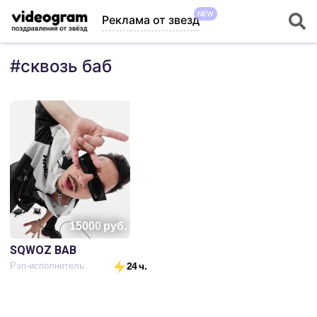
NEW
Реклама от звезд
#
сквозь баб
15000
руб.
SQWOZ BAB
Рэп-исполнитель
24 ч.