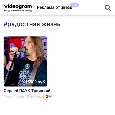
NEW
Реклама от звезд
#
радостная жизнь
15500
руб.
Сергей ПАУК Троицкий
Лидер группы “Коррозия металла”
24 ч.