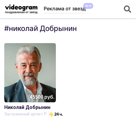
NEW
Реклама от звезд
#
николай Добрынин
45500
руб.
Николай Добрынин
Заслуженный артист России, актер театра и кино
24 ч.