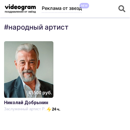
NEW
Реклама от звезд
#
народный артист
45500
руб.
Николай Добрынин
Заслуженный артист России, актер театра и кино
24 ч.