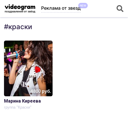
NEW
Реклама от звезд
#
краски
4800
руб.
Марина Киреева
группа "Краски"