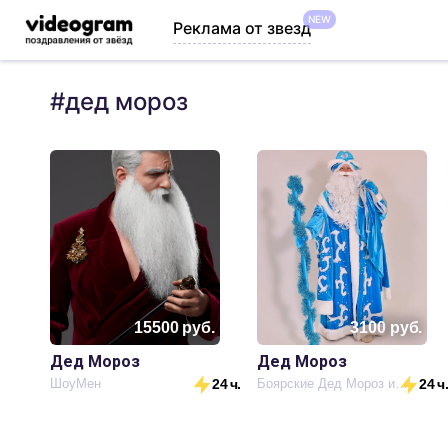
NEW
Реклама от звезд
#
дед мороз
15500
руб.
3100
руб.
Дед Мороз
Дед Мороз
ШоуМен
24 ч.
Боярские Дед Мороз и Снегурочка
24 ч