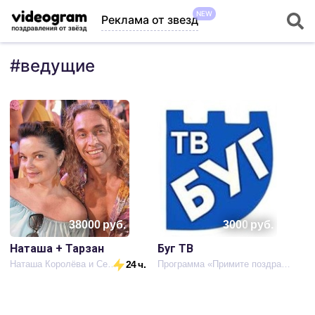
NEW
Реклама от звезд
#
ведущие
38000
руб.
3000
руб.
Наташа + Тарзан
Буг ТВ
Наташа Королёва и Сергей Глушко
24 ч.
Программа «Примите поздравления»