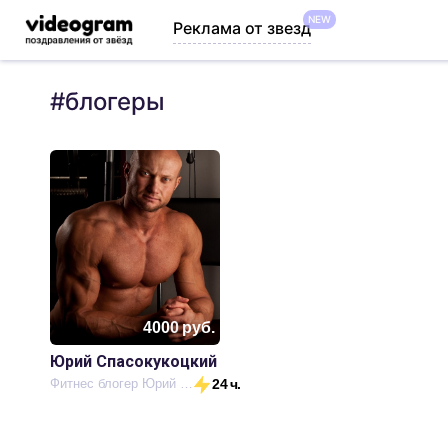
NEW
Реклама от звезд
#
блогеры
4000
руб.
Юрий Спасокукоцкий
Фитнес блогер Юрий Спасокукоцкий
24 ч.