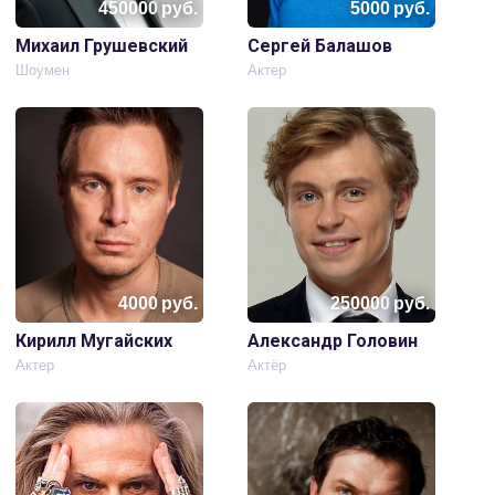
450000
руб.
5000
руб.
Михаил Грушевский
Сергей Балашов
Шоумен
Актер
4000
руб.
250000
руб.
Кирилл Мугайских
Александр Головин
Актер
Актёр