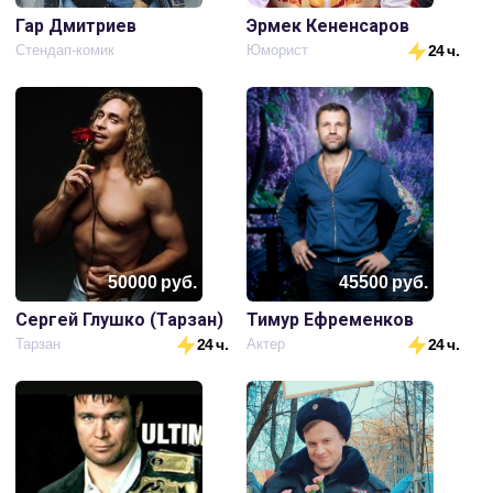
Гар Дмитриев
Эрмек Кененсаров
Стендап-комик
Юморист
24 ч.
50000
руб.
45500
руб.
Сергей Глушко (Тарзан)
Тимур Ефременков
Тарзан
24 ч.
Актер
24 ч.