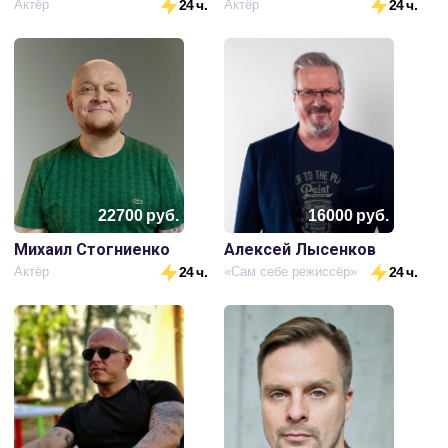
Актёр
24 ч.
Актёр
24 ч.
22700
руб.
16000
руб.
Михаил Стогниенко
Алексей Лысенков
Актёр
24 ч.
«Сам себе режиссёр»
24 ч.