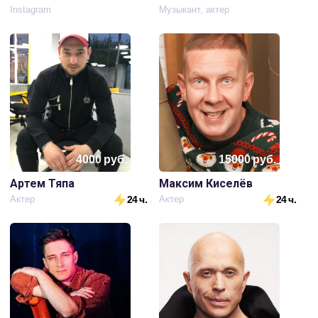
Instagram
Музыкант, актер
4000
руб.
15000
руб.
Артем Тяпа
Максим Киселёв
Актер
24 ч.
Актер
24 ч.