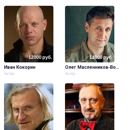
12000
руб.
14000
руб.
Иван Кокорин
Олег Масленников-Войтов
Актёр
Актёр