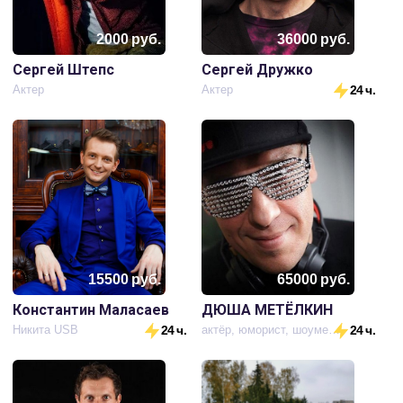
2000
руб.
36000
руб.
Сергей Штепс
Сергей Дружко
Актер
Актер
24 ч.
15500
руб.
65000
руб.
Константин Маласаев
ДЮША МЕТЁЛКИН
Никита USB
24 ч.
актёр, юморист, шоумен, ди-джей
24 ч.