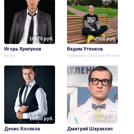
10670
руб.
2500
руб.
Игорь Хрипунов
Вадим Утенков
Актер
«Гриндерс» Простые Истины
15500
руб.
15500
руб.
Денис Косяков
Дмитрий Шаракоис