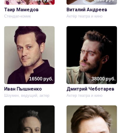
Таир Мамедов
Виталий Андреев
Стендап-комик
Актёр театра и кино
16500
руб.
38000
руб.
Иван Пышненко
Дмитрий Чеботарев
Шоумен, ведущий, актер
Актер театра и кино