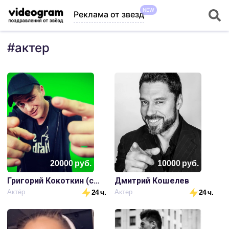
NEW
Реклама от звезд
#
актер
20000
руб.
10000
руб.
Григорий Кокоткин (сериал Универ)
Дмитрий Кошелев
Актёр
24 ч.
Актер
24 ч.