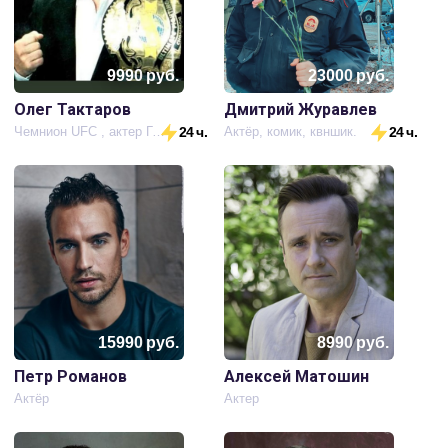
9990
руб.
23000
руб.
Олег Тактаров
Дмитрий Журавлев
Чемнион UFC , актер Голливуда и России
24 ч.
Актёр, комик, квншик.
24 ч.
15990
руб.
8990
руб.
Петр Романов
Алексей Матошин
Актёр
Актер