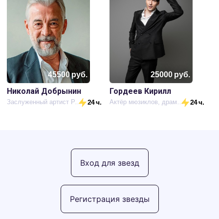
45500
руб.
25000
руб.
Николай Добрынин
Гордеев Кирилл
Заслуженный артист России, актер театра и кино
24 ч.
Актёр мюзиклов, драмы, певец
24 ч.
Вход для звезд
Регистрация звезды