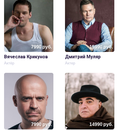
7990
руб.
15990
руб.
Вячеслав Крикунов
Дмитрий Муляр
Актёр
Актер
7990
руб.
14990
руб.