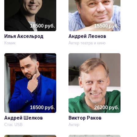
16500
руб.
15500
руб.
Илья Аксельрод
Андрей Леонов
Комик
Актер театра и кино
16500
руб.
26200
руб.
Андрей Шелков
Виктор Раков
Стас USB
Актер