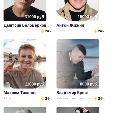
31000
руб.
15000
руб.
Дмитрий Белоцерковский
Антон Жижин
Актер
24 ч.
Актёр
24 ч.
11000
руб.
8000
руб.
Максим Тихонов
Владимир Брест
Актер
24 ч.
«Мужик с песком» (из известного мема), актёр, автор исполнитель песен
24 ч.