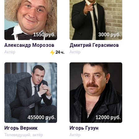
1550
руб.
3000
руб.
Александр Морозов
Дмитрий Герасимов
Актёр
24 ч.
Актёр
455000
руб.
12000
руб.
Игорь Верник
Игорь Гузун
Телеведущий, актёр
Актёр