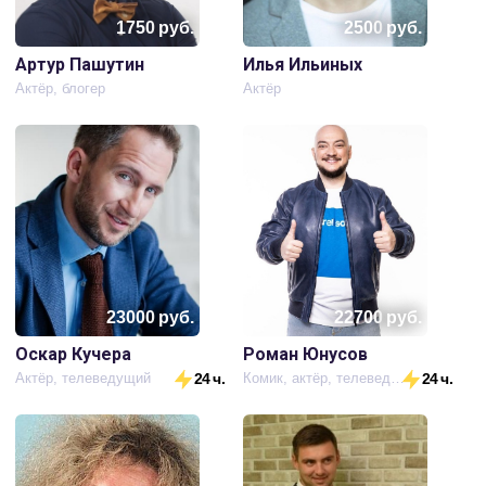
1750
руб.
2500
руб.
Артур Пашутин
Илья Ильиных
Актёр, блогер
Актёр
23000
руб.
22700
руб.
Оскар Кучера
Роман Юнусов
Актёр, телеведущий
24 ч.
Комик, актёр, телеведущий
24 ч.