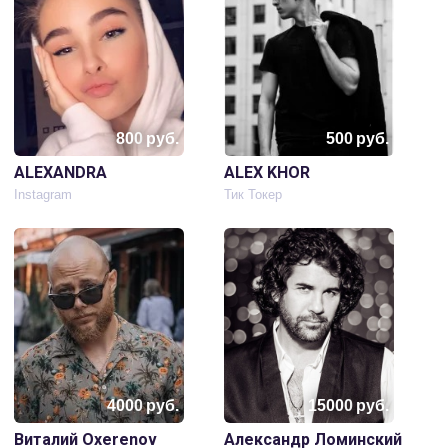
800
руб.
500
руб.
ALEXANDRA
ALEX KHOR
Instagram
Тик Токер
4000
руб.
15000
руб.
Виталий Oxerenov
Александр Ломинский