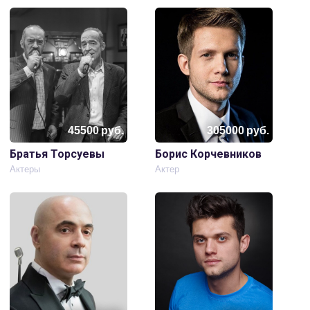
45500
руб.
305000
руб.
Братья Торсуевы
Борис Корчевников
Актеры
Актер