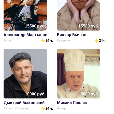
15500
руб.
15500
руб.
Александр Мартынов
Виктор Бычков
Актёр
24 ч.
Кузьмич
24 ч.
10000
руб.
5000
руб.
Дмитрий Быковский
Михаил Павлик
Актёр, Музыкант
24 ч.
Актёр