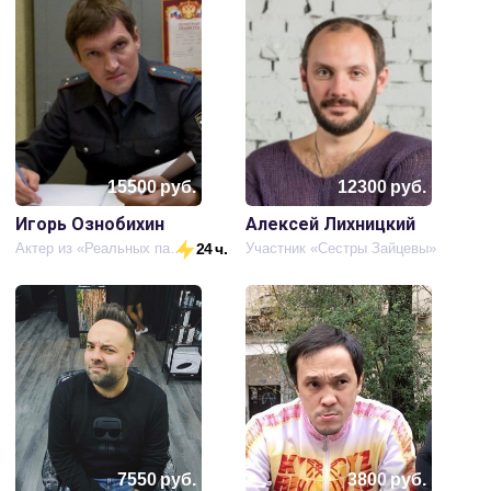
15500
руб.
12300
руб.
Игорь Ознобихин
Алексей Лихницкий
Актер из «Реальных пацанов»
24 ч.
Участник «Сестры Зайцевы»
7550
руб.
3800
руб.