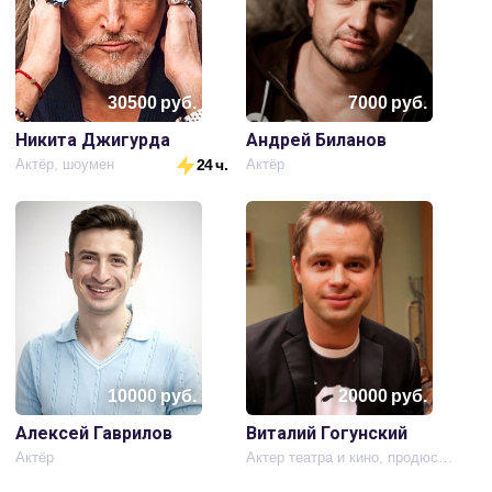
30500
руб.
7000
руб.
Никита Джигурда
Андрей Биланов
Актёр, шоумен
24 ч.
Актёр
10000
руб.
20000
руб.
Алексей Гаврилов
Виталий Гогунский
Актёр
Актер театра и кино, продюсер, композитор, исполнитель