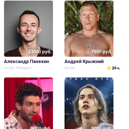
23000
руб.
7600
руб.
Александр Панекин
Андрей Крыжний
Актёр, Юморист
Актер
24 ч.
9000
руб.
8000
руб.