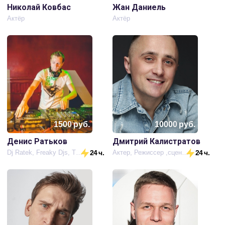
Николай Ковбас
Жан Даниель
Актёр
Актёр
1500
руб.
10000
руб.
Денис Ратьков
Дмитрий Калистратов
Dj Ratek, Freaky Djs, TheOne
24 ч.
Актер, Режиссер ,сценарист.продюсер
24 ч.