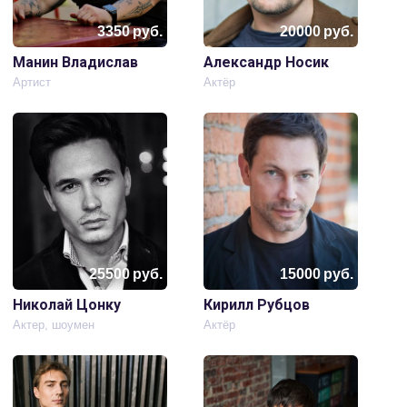
3350
руб.
20000
руб.
Манин Владислав
Александр Носик
Артист
Актёр
25500
руб.
15000
руб.
Николай Цонку
Кирилл Рубцов
Актер, шоумен
Актёр