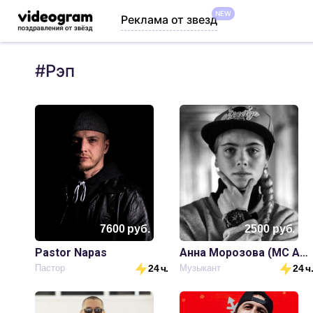
NEW
Реклама от звезд
#
Рэп
7600
руб.
2500
руб.
Pastor Napas
Анна Морозова (MC Анюта)
Пастор
24 ч.
Музыкант
24 ч