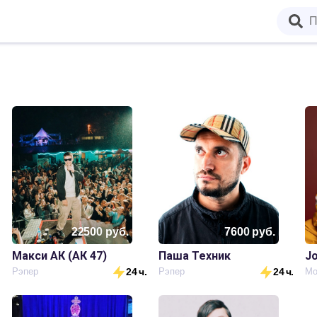
22500
руб.
7600
руб.
Макси АК (АК 47)
Паша Техник
Jo
.
Рэпер
24 ч.
Рэпер
24 ч.