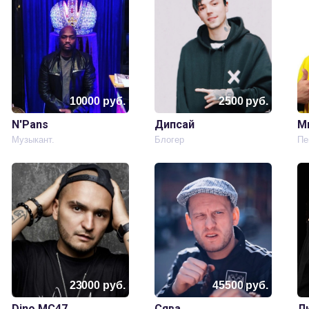
10000
руб.
2500
руб.
N'Pans
Дипсай
М
Музыкант.
Блогер
Пе
23000
руб.
45500
руб.
Dino MC47
Сява
Л