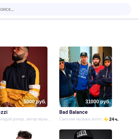
5000
руб.
31000
руб.
zzi
Bad Balance
Молодой рэпер, автор музыки и текстов.
Светлая музыка золотистого песка...
24 ч.