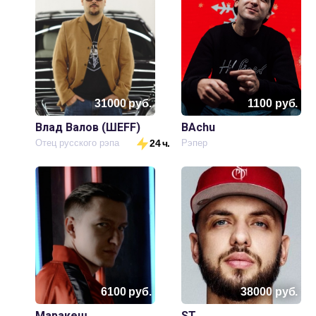
31000
руб.
1100
руб.
Влад Валов (ШЕFF)
BAchu
Отец русского рэпа
24 ч.
Рэпер
6100
руб.
38000
руб.
Маракеш
ST