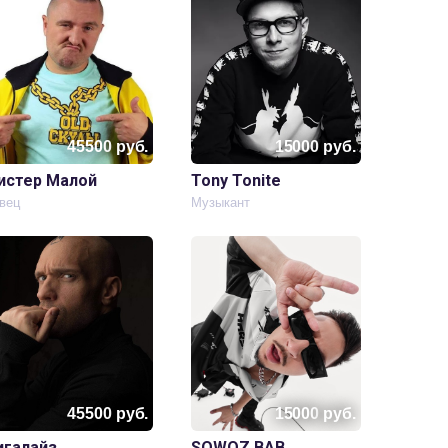
45500
руб.
15000
руб.
истер Малой
Tony Tonite
вец
Музыкант
45500
руб.
15000
руб.
игалайз
SQWOZ BAB