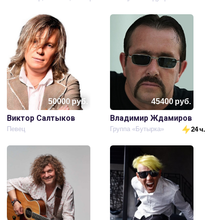
50000
руб.
45400
руб.
Виктор Салтыков
Владимир Ждамиров
Певец
Группа «Бутырка»
24 ч.