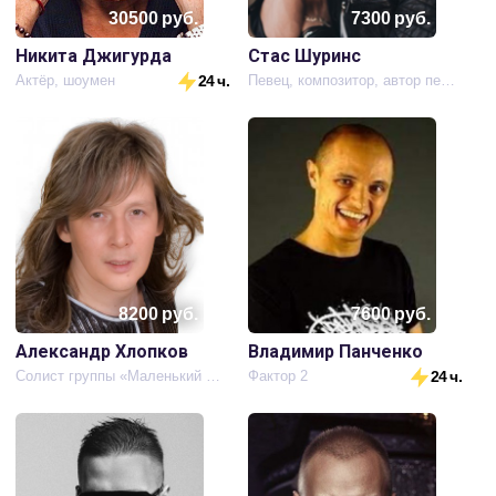
30500
руб.
7300
руб.
Никита Джигурда
Стас Шуринс
Актёр, шоумен
24 ч.
Певец, композитор, автор песен
8200
руб.
7600
руб.
Александр Хлопков
Владимир Панченко
Cолист группы «Маленький принц»
Фактор 2
24 ч.