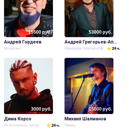
15500
руб.
53000
руб.
Андрей Гордеев
Андрей Григорьев-Апполонов
Музыкант
Иванушки International
24 ч.
3000
руб.
15000
руб.
Дима Корсо
Михаил Шалманов
Исполнитель, автор
24 ч.
Певец