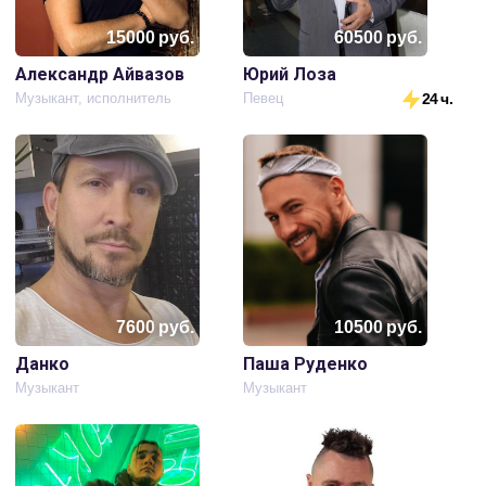
15000
руб.
60500
руб.
Александр Айвазов
Юрий Лоза
Музыкант, исполнитель
Певец
24 ч.
7600
руб.
10500
руб.
Данко
Паша Руденко
Музыкант
Музыкант