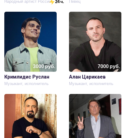
Народный артист России
24 ч.
Певец
3000
руб.
7000
руб.
Кримлидис Руслан
Алан Царикаев
Музыкант, исполнитель
Музыкант, исполнитель