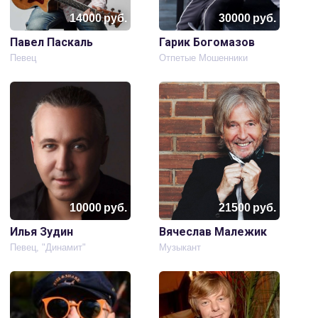
14000
руб.
30000
руб.
Павел Паскаль
Гарик Богомазов
Певец
Отпетые Мошенники
10000
руб.
21500
руб.
Илья Зудин
Вячеслав Малежик
Певец, "Динамит"
Музыкант