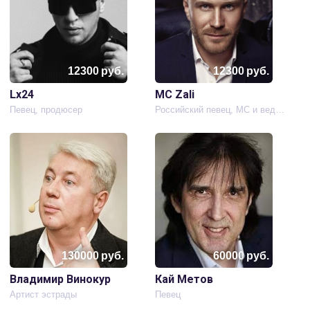
12300
руб.
12300
руб.
Lx24
MC Zali
Певец, продюсер
Российский певец, MC и ведущий мероприятий
130000
руб.
60000
руб.
Владимир Винокур
Кай Метов
Артист эстрады
Певец