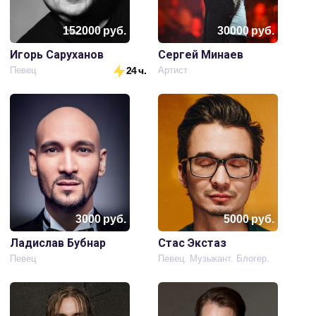
152000
руб.
30000
руб.
Игорь Саруханов
Сергей Минаев
Певец
24 ч.
Артист
3000
руб.
5000
руб.
Ладислав Бубнар
Стас Экстаз
Певец
Певец. Музыкант. Блогер.