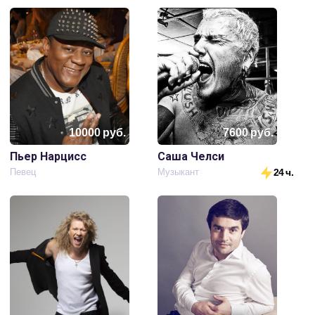
10000
руб.
7600
руб.
Пьер Нарцисс
Саша Челси
Певец
Музыкант
24 ч.