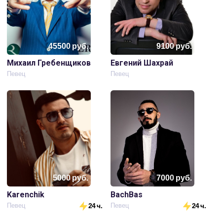
45500
руб.
9100
руб.
Михаил Гребенщиков
Евгений Шахрай
Певец
Певец
5000
руб.
7000
руб.
Karenchik
BachBas
Певец
24 ч.
Певец
24 ч.