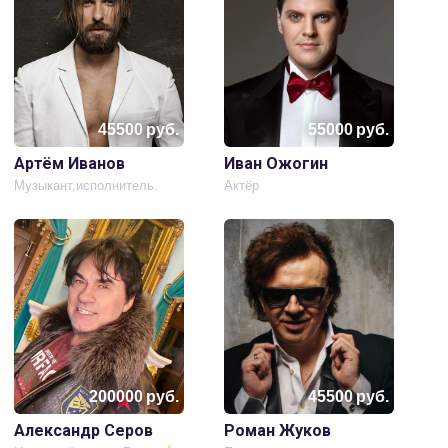
45500
руб.
55000
руб.
Артём Иванов
Иван Ожогин
Музыкант,исполнитель.
Актёр
200000
руб.
45500
руб.
Александр Серов
Роман Жуков