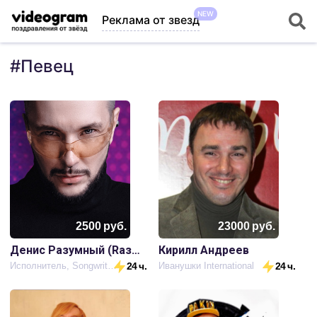
NEW
Реклама от звезд
#
Певец
2500
руб.
23000
руб.
Денис Разумный (Rазумный, DИК)
Кирилл Андреев
Исполнитель, Songwriter. Музыкальный хулиган.
24 ч.
Иванушки International
24 ч.