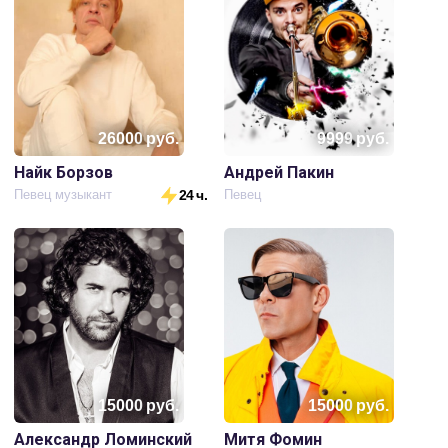
26000
руб.
9999
руб.
Найк Борзов
Андрей Пакин
Певец музыкант
24 ч.
Певец
15000
руб.
15000
руб.
Александр Ломинский
Митя Фомин