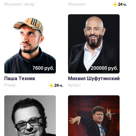
Музыкант, актер
Музыкант
24 ч.
7600
руб.
200000
руб.
Паша Техник
Михаил Шуфутинский
Рэпер
24 ч.
Артист