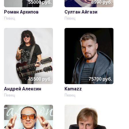
55000
руб.
8990
руб.
Роман Архипов
Султан Айгази
Певец
Певец
45500
руб.
75700
руб.
Андрей Алексин
Kamazz
Певец
Певец