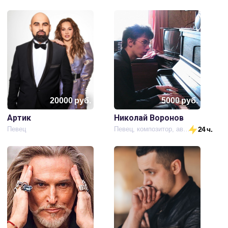
20000
руб.
5000
руб.
Артик
Николай Воронов
Певец
Певец, композитор, автор хитов.
24 ч.