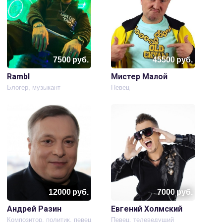
7500
руб.
45500
руб.
Rambl
Мистер Малой
Блогер, музыкант
Певец
12000
руб.
7000
руб.
Андрей Разин
Евгений Холмский
Композитор, политик, певец
Певец, телеведущий