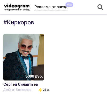
NEW
Реклама от звезд
#
Киркоров
5000
руб.
Сергей Силантьев
Двойник Киркорова
24 ч.