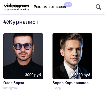
NEW
Реклама от звезд
#
Журналист
3000
руб.
305000
руб.
Олег Борха
Борис Корчевников
Instagram
Актер