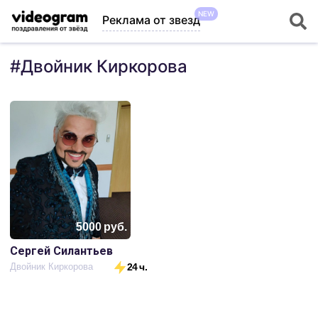
NEW
Реклама от звезд
#
Двойник Киркорова
5000
руб.
Сергей Силантьев
Двойник Киркорова
24 ч.