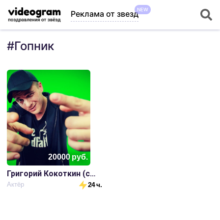
NEW
Реклама от звезд
#
Гопник
20000
руб.
Григорий Кокоткин (сериал Универ)
Актёр
24 ч.