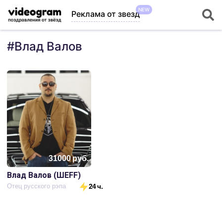
NEW
Реклама от звезд
#
Влад Валов
31000
руб.
Влад Валов (ШЕFF)
Отец русского рэпа
24 ч.