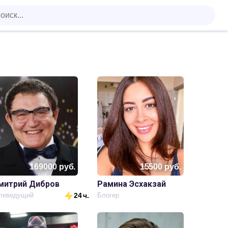
169000
руб.
15500
руб.
митрий Дибров
Рамина Эсхакзай
леведущий
24 ч.
Блогер