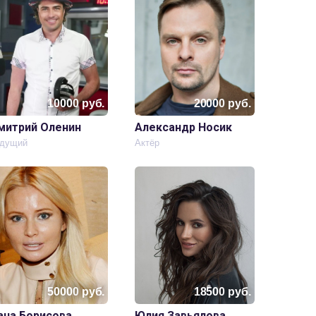
10000
руб.
20000
руб.
митрий Оленин
Александр Носик
дущий
Актёр
50000
руб.
18500
руб.
ана Борисова
Юлия Завьялова