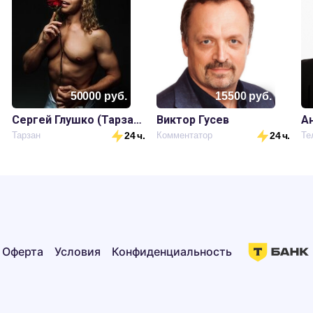
50000
руб.
15500
руб.
Сергей Глушко (Тарзан)
Виктор Гусев
А
Тарзан
24 ч.
Комментатор
24 ч.
Те
Оферта
Условия
Конфиденциальность