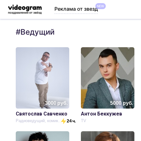
NEW
Реклама от звезд
#
Ведущий
3000
руб.
5000
руб.
Святослав Савченко
Антон Беккужев
Радиоведущий, комик, блогер.
24 ч.
TV