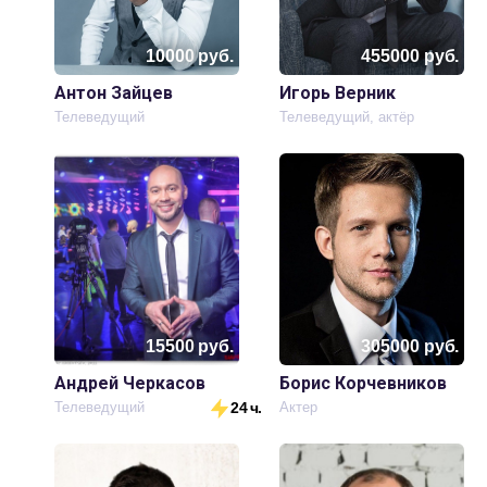
10000
руб.
455000
руб.
Антон Зайцев
Игорь Верник
Телеведущий
Телеведущий, актёр
15500
руб.
305000
руб.
Андрей Черкасов
Борис Корчевников
Телеведущий
24 ч.
Актер