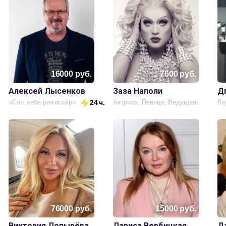
16000
руб.
7600
руб.
Алексей Лысенков
Заза Наполи
Д
.
«Сам себе режиссёр»
24 ч.
Актриса, Певица, Ведущая.
Ве
76000
руб.
15000
руб.
Виктория Лопырёва
Лариса Вербицкая
Д