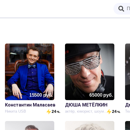
15500
руб.
65000
руб.
Константин Маласаев
ДЮША МЕТЁЛКИН
Д
Никита USB
24 ч.
актёр, юморист, шоумен, ди-джей
24 ч.
Те