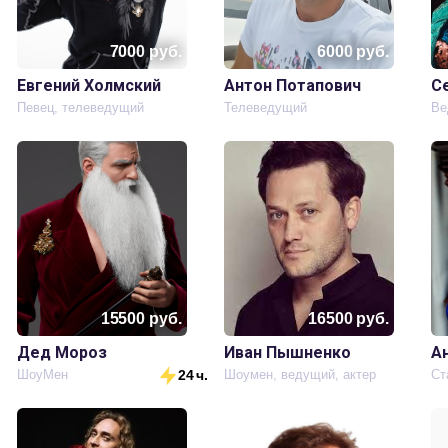
7000
руб.
6000
руб.
Евгений Холмский
Антон Потапович
С
Певец, телеведущий
Телеведущий
15500
руб.
16500
руб.
Дед Мороз
Иван Пышненко
А
ШоуМен
24 ч.
Шоумен, ведущий, актер
Ст