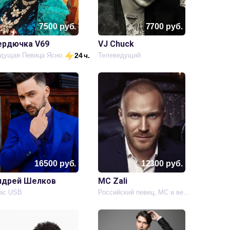
7500
руб.
7700
руб.
ердючка V69
VJ Chuck
Ведущая Певица Ясновидящая Гадалка
24 ч.
Телеведущий
16500
руб.
12300
руб.
ндрей Шелков
MC Zali
ас USB
Российский певец, MC и ведущий мероприятий