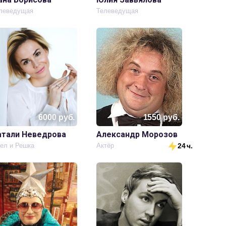
леведущая
Телеведущая
6000
руб.
1550
руб.
атали Неведрова
Александр Морозов
ел и Решка
Актёр
24 ч.