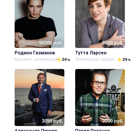
50000
руб.
9500
руб.
Родион Газманов
Тутта Ларсен
Музыкант, телеведущий
24 ч.
Телеведущая, радиоведущая
24 ч
3050
руб.
3000
руб.
Александр Пичуев
Павел Портнов