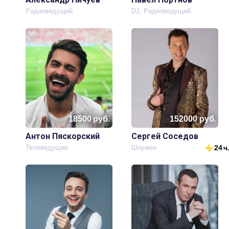
Радиоведущий
DJ, Радиоведущий.
18500
руб.
152000
руб.
Антон Пяскорский
Сергей Соседов
Телеведущие
Шоумен
24 ч