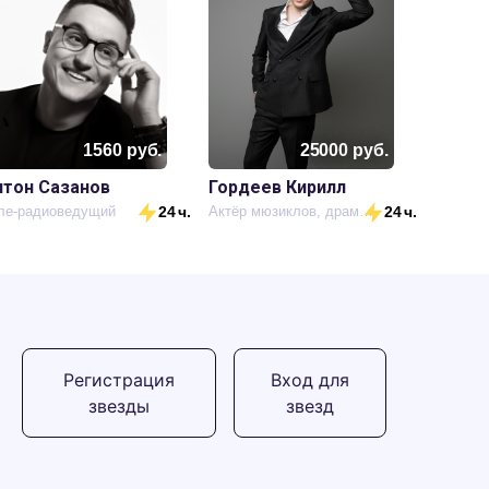
1560
руб.
25000
руб.
нтон Сазанов
Гордеев Кирилл
ле-радиоведущий
24 ч.
Актёр мюзиклов, драмы, певец
24 ч.
Регистрация
Вход для
звезды
звезд