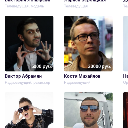
Телеведущая, модель
Телеведущая
Те
5000
руб.
30000
руб.
Виктор Абрамян
Костя Михайлов
Н
.
Радиоведущий, режиссер
Радиоведущий
Ор