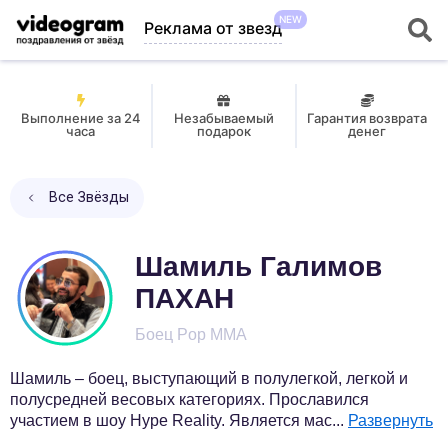
NEW
Реклама от звезд
Выполнение за 24
Незабываемый
Гарантия возврата
часа
подарок
денег
Все Звёзды
Шамиль Галимов
ПАХАН
Боец Pop MMA
Шамиль – боец, выступающий в полулегкой, легкой и
полусредней весовых категориях. Прославился
участием в шоу Hype Reality. Является мас
...
Развернуть