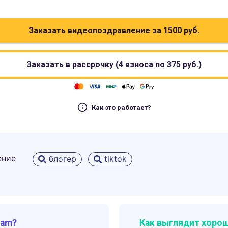
Заказать видеопоздравление за
1500
руб.
Заказать в рассрочку (4 взноса по
375
руб.)
Как это работает?
ение
блогер
tiktok
ram?
Как выглядит хорош