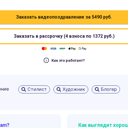
Заказать видеопоздравление за
5490
руб.
Заказать в рассрочку (4 взноса по
1372
руб.)
Как это работает?
ение
Стилист
Художник
Блогер
ram?
Как выглядит хорош