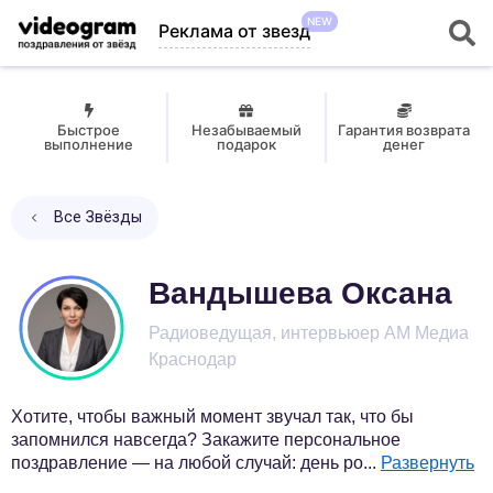
NEW
Реклама от звезд
Быстрое
Незабываемый
Гарантия возврата
выполнение
подарок
денег
Все Звёзды
Вандышева Оксана
Радиоведущая, интервьюер АМ Медиа
Краснодар
Хотите, чтобы важный момент звучал так, что бы
запомнился навсегда? Закажите персональное
поздравление — на любой случай: день ро
...
Развернуть