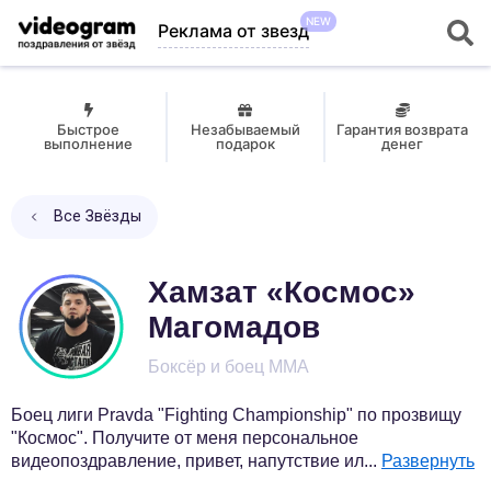
NEW
Реклама от звезд
Быстрое
Незабываемый
Гарантия возврата
выполнение
подарок
денег
Все Звёзды
Хамзат «Космос»
Магомадов
Боксёр и боец MMA
Боец лиги Pravda "Fighting Championship" по прозвищу
"Космос". Получите от меня персональное
видеопоздравление, привет, напутствие ил
...
Развернуть