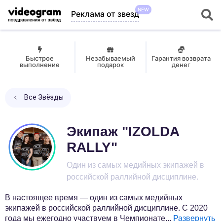
NEW
Реклама от звезд
Быстрое
Незабываемый
Гарантия возврата
выполнение
подарок
денег
Все Звёзды
Экипаж "IZOLDA
RALLY"
Один из самых медийных экипажей в
российской раллийной дисциплине.
В настоящее время — один из самых медийных
экипажей в российской раллийной дисциплине. С 2020
года мы ежегодно участвуем в Чемпионате
...
Развернуть