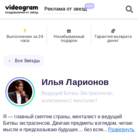
NEW
Реклама от звезд
Выполнение за 24
Незабываемый
Гарантия возврата
часа
подарок
денег
Все Звёзды
Илья Ларионов
Ведущий Битвы Экстрасенсов,
иллюзионист, менталист
Я — главный скептик страны, менталист и ведущий
Битвы экстрасенсов. Двигаю предметы взглядом, читаю
мысли и предсказываю будущее… без всяк
...
Развернуть