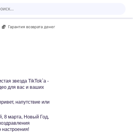
Гарантия возврата денег
тая звезда TikTok`а -
део для вас и ваших
 привет, напутствие или
, 8 марта, Новый Год,
 поздравления
о настроения!