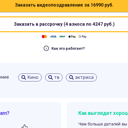
Заказать видеопоздравление за
16990
руб.
Заказать в рассрочку (4 взноса по
4247
руб.)
Как это работает?
ение
Кино
тв
актриса
ram?
Как выглядит хорош
Чем больше деталей вы