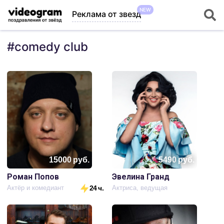
NEW
Реклама от звезд
#
comedy club
15000
руб.
5490
руб.
Роман Попов
Эвелина Гранд
Актёр и комедиант
24 ч.
Актриса, ведущая