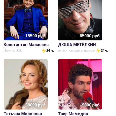
15500
руб.
65000
руб.
Константин Маласаев
ДЮША МЕТЁЛКИН
Никита USB
24 ч.
актёр, юморист, шоумен, ди-джей
24 ч.
38000
руб.
9000
руб.
Татьяна Морозова
Таир Мамедов