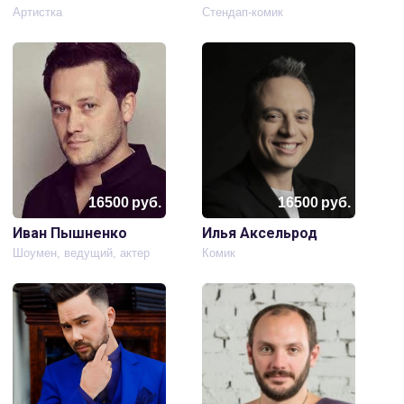
Артистка
Стендап-комик
16500
руб.
16500
руб.
Иван Пышненко
Илья Аксельрод
Шоумен, ведущий, актер
Комик