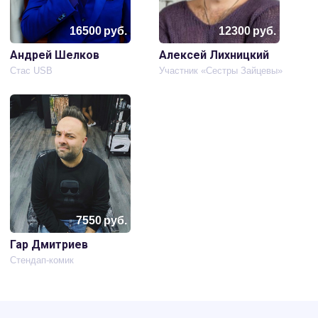
16500
руб.
12300
руб.
Андрей Шелков
Алексей Лихницкий
Стас USB
Участник «Сестры Зайцевы»
7550
руб.
Гар Дмитриев
Стендап-комик