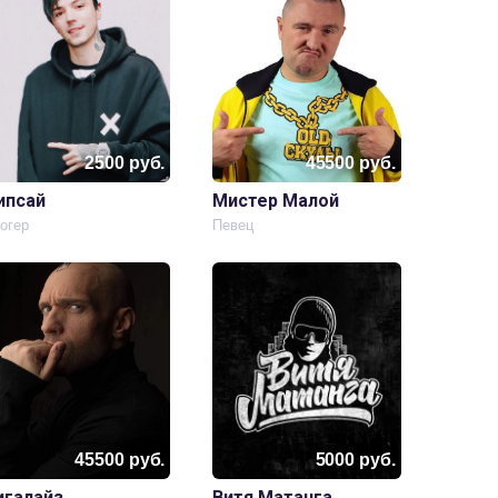
2500
руб.
45500
руб.
ипсай
Мистер Малой
огер
Певец
45500
руб.
5000
руб.
игалайз
Витя Матанга