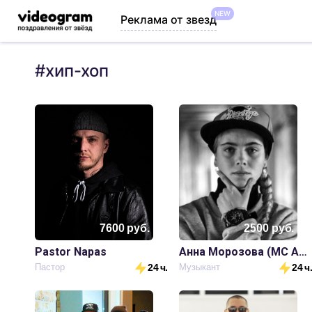
NEW
Реклама от звезд
#
хип-хоп
7600
руб.
2500
руб.
Pastor Napas
Анна Морозова (MC Анюта)
Пастор
24 ч.
Музыкант
24 ч