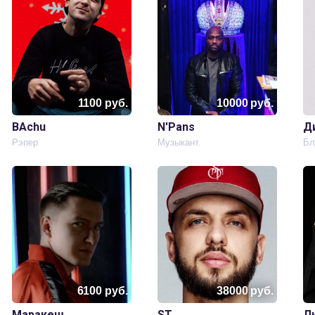
1100
руб.
10000
руб.
BAchu
N'Pans
Д
.
Рэпер
Музыкант.
Бл
6100
руб.
38000
руб.
Маракеш
ST
Л