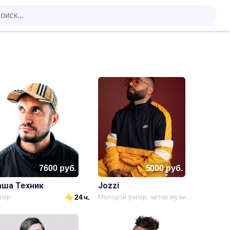
7600
руб.
5000
руб.
аша Техник
Jozzi
пер
24 ч.
Молодой рэпер, автор музыки и текстов.