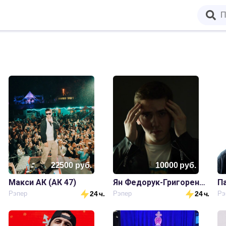
22500
руб.
10000
руб.
Макси АК (АК 47)
Ян Федорук-Григоренко
П
.
Рэпер
24 ч.
Рэпер
24 ч.
Рэ