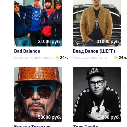
31000
руб.
31000
руб.
Bad Balance
Влад Валов (ШЕFF)
Светлая музыка золотистого песка...
24 ч.
Отец русского рэпа
24 ч
53000
руб.
15000
руб.
Богдан Титомир
Tony Tonite