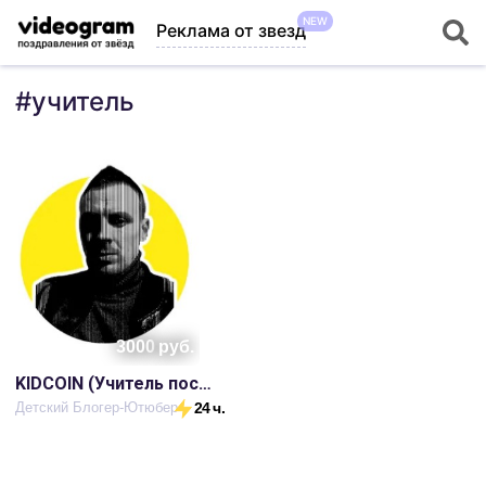
NEW
Реклама от звезд
#
учитель
3000
руб.
KIDCOIN (Учитель поселковой школы)
Детский Блогер-Ютюбер
24 ч.