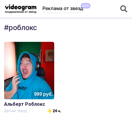
NEW
Реклама от звезд
#
роблокс
999
руб.
Альберт Роблокс
Делаю бред)
24 ч.